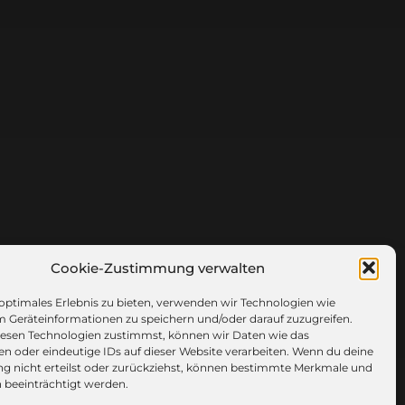
Cookie-Zustimmung verwalten
 optimales Erlebnis zu bieten, verwenden wir Technologien wie
m Geräteinformationen zu speichern und/oder darauf zuzugreifen.
esen Technologien zustimmst, können wir Daten wie das
en oder eindeutige IDs auf dieser Website verarbeiten. Wenn du deine
 nicht erteilst oder zurückziehst, können bestimmte Merkmale und
 beeinträchtigt werden.