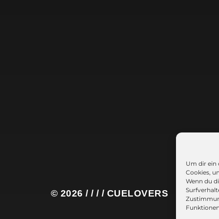
Um dir ein
Cookies, u
Wenn du di
Surfverhalt
© 2026
/ / / / CUELOVERS
Zustimmung
Funktionen