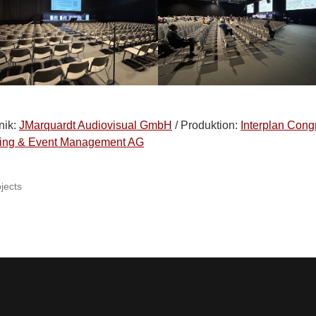
nik:
JMarquardt Audiovisual GmbH
/ Produktion:
Interplan Cong
ing & Event Management AG
jects