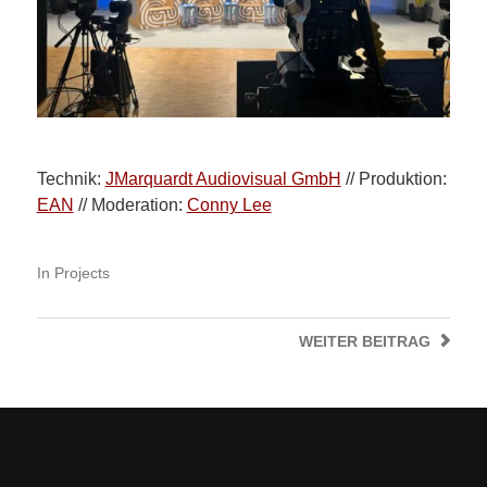
Technik:
JMarquardt Audiovisual GmbH
// Produktion:
EAN
// Moderation:
Conny Lee
In
Projects
WEITER
BEITRAG