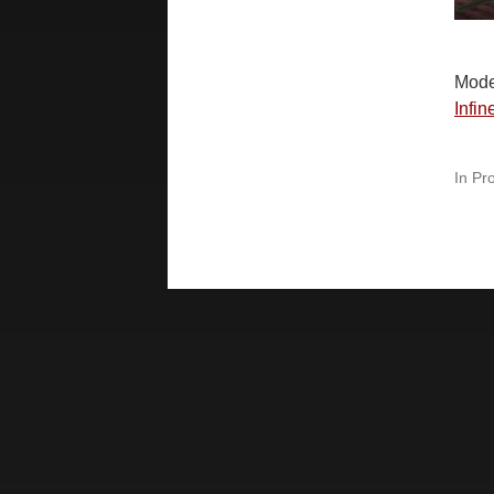
Mode
Infi
In
Pro