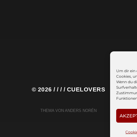
Um dir ein
Cookies, u
Wenn du di
Surfverhalt
© 2026
/ / / / CUELOVERS
Zustimmung
Funktionen
THEMA VON
ANDERS NORÉN
AKZEP
Cookie