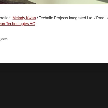
ration:
Melody Kwan
/ Technik: Projects Integrated Ltd. / Produk
neon Technologies AG
jects