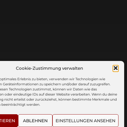
Cookie-Zustimmung verwalten
 optimales Erlebnis zu bieten, verwenden wir Technologien wie
m Geräteinformationen zu speichern und/oder darauf zuzugreifen.
esen Technologien zustimmst, können wir Daten wie das
en oder eindeutige IDs auf dieser Website verarbeiten. Wenn du deine
 nicht erteilst oder zurückziehst, können bestimmte Merkmale und
 beeinträchtigt werden.
TIEREN
ABLEHNEN
EINSTELLUNGEN ANSEHEN