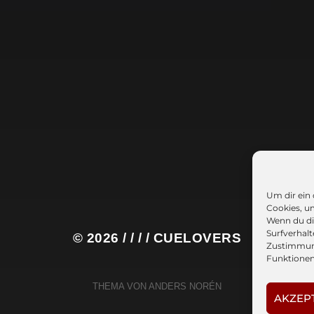
Um dir ein
Cookies, u
Wenn du di
Surfverhalt
© 2026
/ / / / CUELOVERS
Zustimmung
Funktionen
THEMA VON
ANDERS NORÉN
AKZEP